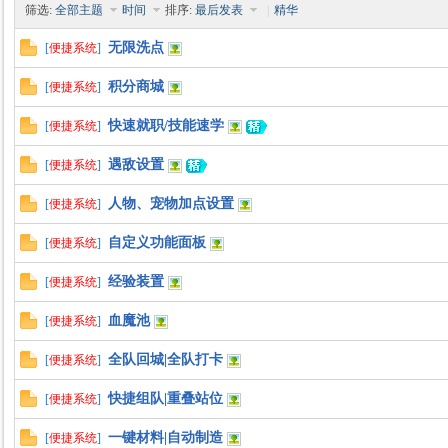
筛选:
全部主题
时间
排序:
最后发表
|
精华
无限洗点
[
便捷系统
]
积分商城
[
便捷系统
]
时
快速就职/技能速学
[
便捷系统
]
遇敌设置
[
便捷系统
]
人物、宠物加点设置
[
便捷系统
]
自定义功能面板
[
便捷系统
]
经验装置
[
便捷系统
]
魔
血魔池
[
便捷系统
]
全队回城|全队打卡
[
便捷系统
]
快捷组队|重叠站位
[
便捷系统
]
一键材料|自动制造
[
便捷系统
]