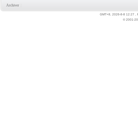
Archiver
|
GMT+8, 2026-8-8 12:27
,
© 2001-20
力