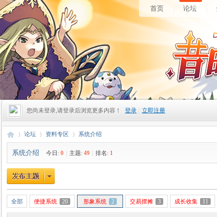
首页
论坛
您尚未登录,请登录后浏览更多内容！
登录
|
立即注册
论坛
资料专区
系统介绍
系统介绍
今日:
0
|
主题:
49
|
排名:
1
昔
»
›
›
全部
便捷系统
20
形象系统
2
交易摆摊
3
成长收集
11