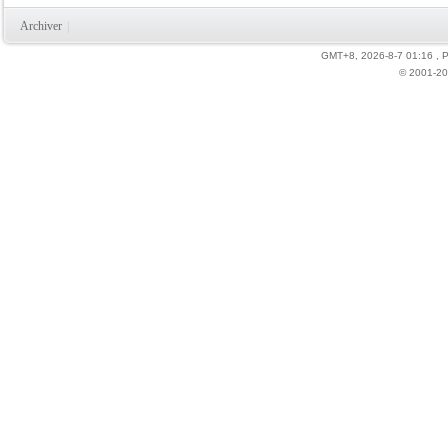
Archiver
|
GMT+8, 2026-8-7 01:16
, 
力
© 2001-20