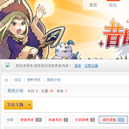
首页
论坛
您尚未登录,请登录后浏览更多内容！
登录
|
立即注册
论坛
资料专区
系统介绍
系统介绍
今日:
0
|
主题:
49
|
排名:
1
昔
»
›
›
全部
便捷系统
20
形象系统
2
交易摆摊
3
成长收集
11