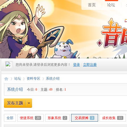
首页
论坛
您尚未登录,请登录后浏览更多内容！
登录
|
立即注册
论坛
资料专区
系统介绍
系统介绍
今日:
0
|
主题:
49
|
排名:
1
昔
»
›
›
全部
便捷系统
20
形象系统
2
交易摆摊
3
成长收集
11