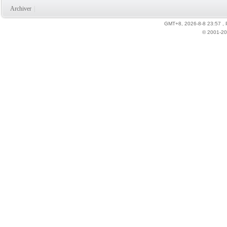
Archiver
|
GMT+8, 2026-8-8 23:57
,
© 2001-20
力