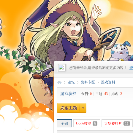
您尚未登录,请登录后浏览更多内容！
登
论坛
资料专区
游戏资料
游戏资料
今日:
0
|
主题:
43
|
排名:
2
昔
»
›
›
全部
职业/技能
6
大型资料片
11