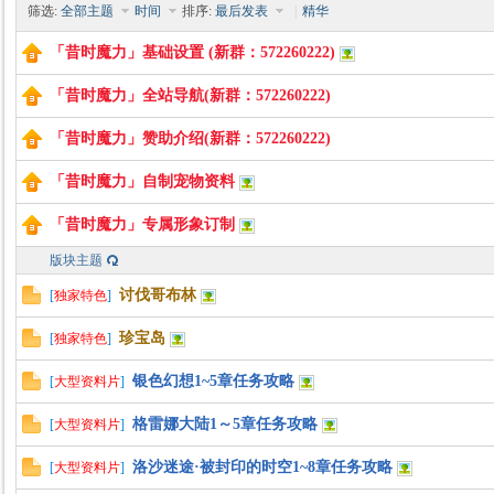
筛选:
全部主题
时间
排序:
最后发表
|
精华
「昔时魔力」基础设置 (新群：572260222)
「昔时魔力」全站导航(新群：572260222)
时
「昔时魔力」赞助介绍(新群：572260222)
「昔时魔力」自制宠物资料
「昔时魔力」专属形象订制
版块主题
讨伐哥布林
[
独家特色
]
珍宝岛
[
独家特色
]
魔
银色幻想1~5章任务攻略
[
大型资料片
]
格雷娜大陆1～5章任务攻略
[
大型资料片
]
洛沙迷途·被封印的时空1~8章任务攻略
[
大型资料片
]