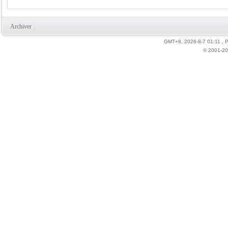
Archiver
|
GMT+8, 2026-8-7 01:11
, 
© 2001-20