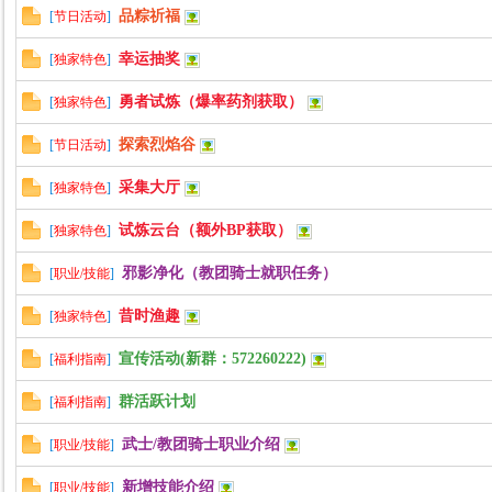
品粽祈福
[
节日活动
]
幸运抽奖
[
独家特色
]
力
勇者试炼（爆率药剂获取）
[
独家特色
]
探索烈焰谷
[
节日活动
]
采集大厅
[
独家特色
]
试炼云台（额外BP获取）
[
独家特色
]
邪影净化（教团骑士就职任务）
[
职业/技能
]
昔时渔趣
[
独家特色
]
宣传活动(新群：572260222)
[
福利指南
]
群活跃计划
[
福利指南
]
武士/教团骑士职业介绍
[
职业/技能
]
新增技能介绍
[
职业/技能
]