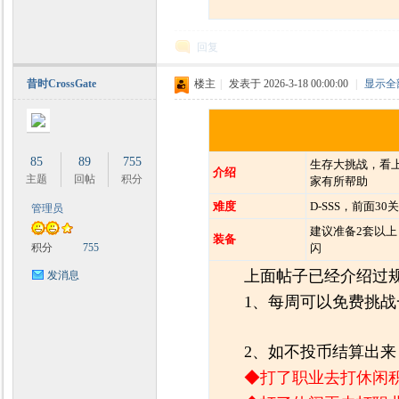
回复
昔时CrossGate
楼主
|
发表于 2026-3-18 00:00:00
|
显示全
85
89
755
生存大挑战，看
介绍
主题
回帖
积分
家有所帮助
难度
D-SSS，前面3
管理员
建议准备2套以
装备
积分
755
闪
上面帖子已经介绍过规
发消息
1、每周可以免费挑战
2、如不投币结算出
◆打了职业去打休闲积