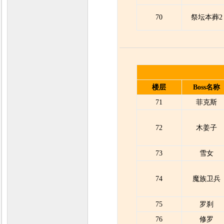
70
祭坛本葬2
楼层
Boss名称
71
菲克斯
72
木姜子
73
雪女
74
魔族卫兵
75
罗刹
76
修罗