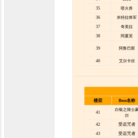
35
喷火兽
36
米特拉将军
37
奇美拉
38
阿夏芙
39
阿鲁巴斯
40
艾尔卡丝
楼层
Boss名称
白银之骑士
41
尔
42
受诅咒者
43
受诅咒者