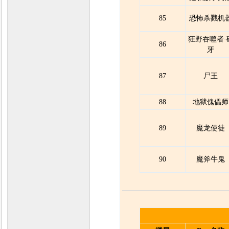
85
恐怖杀戮机
狂野吞噬者·
86
牙
87
尸王
88
地狱傀儡师
89
魔龙使徒
90
魔斧牛鬼