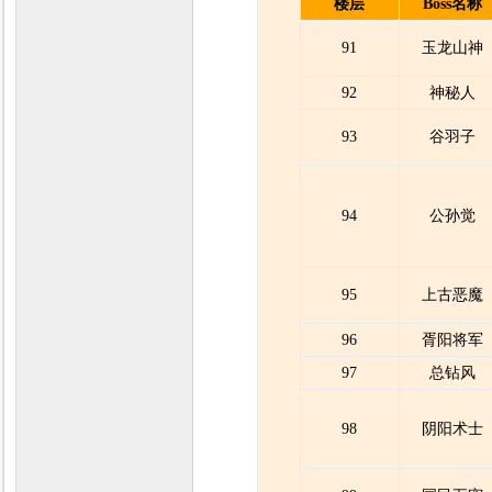
楼层
Boss名称
91
玉龙山神
92
神秘人
93
谷羽子
94
公孙觉
95
上古恶魔
96
胥阳将军
97
总钻风
98
阴阳术士