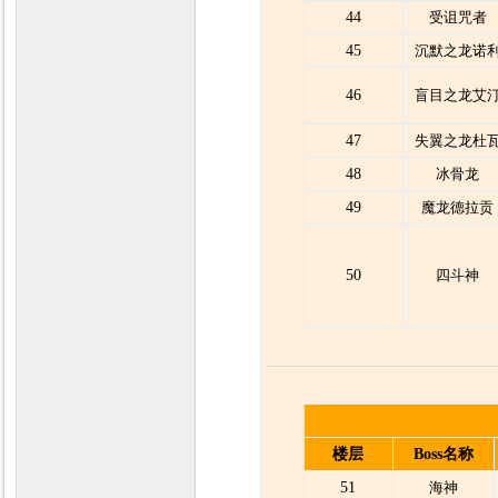
44
受诅咒者
45
沉默之龙诺
46
盲目之龙艾
47
失翼之龙杜
48
冰骨龙
49
魔龙德拉贡
50
四斗神
楼层
Boss名称
51
海神