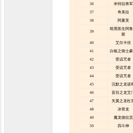
36
米特拉将军
37
奇美拉
38
阿夏芙
暗黑医生阿鲁
39
斯
40
艾尔卡丝
41
白银之骑士豪
42
受诅咒者
43
受诅咒者
44
受诅咒者
45
沉默之龙诺
46
盲目之龙艾
47
失翼之龙杜
48
冰骨龙
49
魔龙德拉贡
50
四斗神