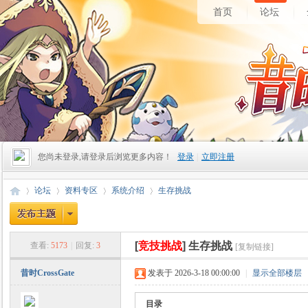
首页
论坛
您尚未登录,请登录后浏览更多内容！
登录
|
立即注册
论坛
资料专区
系统介绍
生存挑战
[
竞技挑战
]
生存挑战
查看:
5173
|
回复:
3
[复制链接]
昔
»
›
›
›
昔时CrossGate
发表于 2026-3-18 00:00:00
|
显示全部楼层
目录