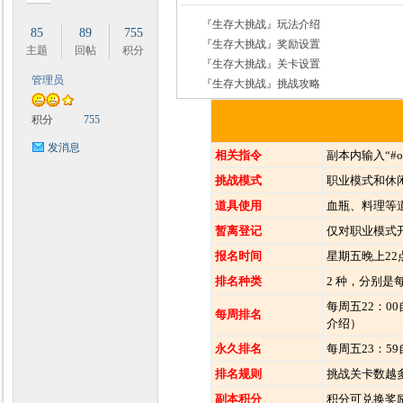
『生存大挑战』玩法介绍
85
89
755
『生存大挑战』奖励设置
主题
回帖
积分
『生存大挑战』关卡设置
管理员
『生存大挑战』挑战攻略
时
积分
755
发消息
相关指令
副本内输入“#o
挑战模式
职业模式和休
道具使用
血瓶、料理等
暂离登记
仅对职业模式
报名时间
星期五晚上22
排名种类
2 种，分别
魔
每周五22：0
每周排名
介绍）
永久排名
每周五23：
排名规则
挑战关卡数越
副本积分
积分可兑换奖