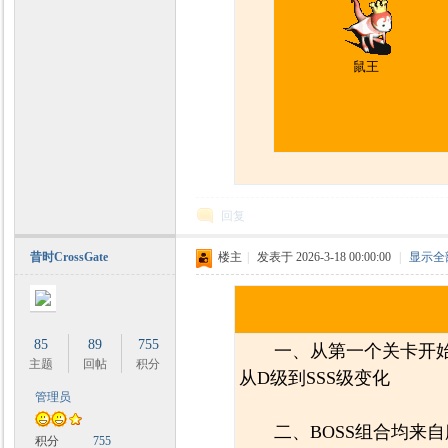
鼠王
回复
昔时CrossGate
楼主
|
发表于 2026-3-18 00:00:00
|
显示全
85
89
755
一、从第一个关卡开始，
主题
回帖
积分
从D级到SSS级变化
管理员
二、BOSS组合均来自魔
积分
755