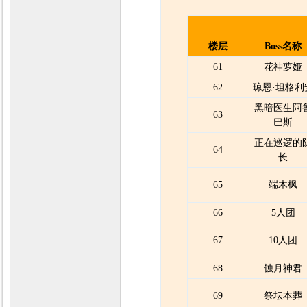
楼层
Boss名称
61
花神萝娅
62
琼恩·坦格利
黑暗医生阿
63
巴斯
正在巡逻的
64
长
65
端木枫
66
5人团
67
10人团
68
蚀月神君
69
祭坛本葬