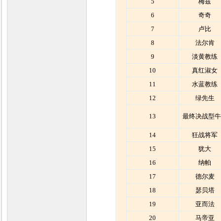
5
梅兹
6
奇奇
7
卢比
8
法尔肯
9
淡黄教练
10
真红淑女
11
水蓝教练
12
绿先生
13
最终决战型牛
14
狂战将军
15
犹大
16
纳帕
17
德尔麦
18
瑟贝塔
19
亚而法
20
马帝亚