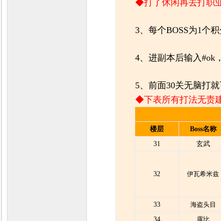
◆打了休闲再去打职
3、每个BOSS为1
4、进副本后输入#o
5、
前面30关无脑打就
◆下表所有打法无责
楼层
Boss名称
31
玄武
32
伊瓦希米兹
33
海盗头目
34
露比