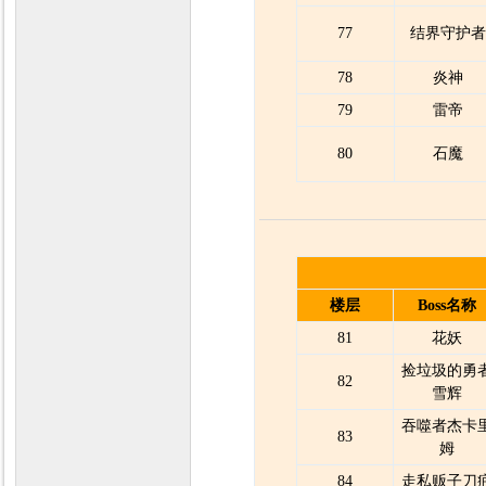
77
结界守护
78
炎神
79
雷帝
80
石魔
楼层
Boss名称
81
花妖
捡垃圾的勇
82
雪辉
吞噬者杰卡
83
姆
84
走私贩子刀