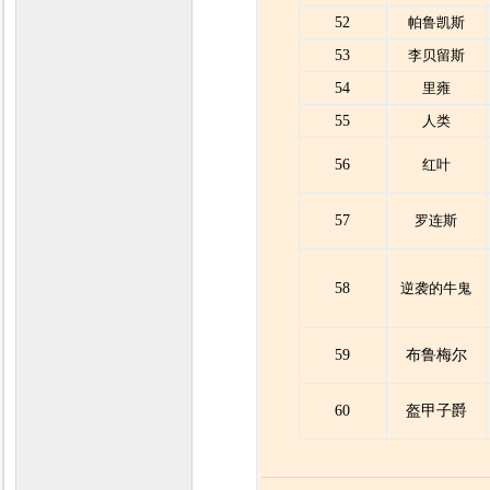
52
帕鲁凯斯
53
李贝留斯
54
里雍
55
人类
56
红叶
57
罗连斯
58
逆袭的牛鬼
59
布鲁梅尔
60
盔甲子爵