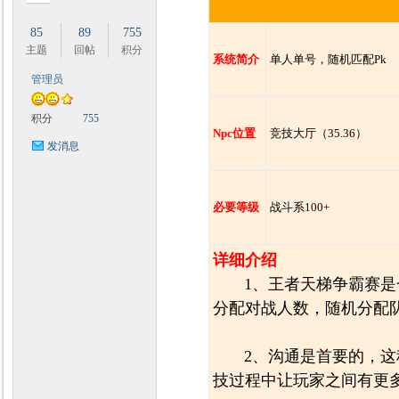
85
89
755
主题
回帖
积分
系统简介
单人单号，随机匹配Pk
管理员
时
积分
755
Npc位置
竞技大厅（35.36）
发消息
必要等级
战斗系100+
详细介绍
魔
1、王者天梯争霸赛是一
分配对战人数，随机分配
2、沟通是首要的，
技过程中让玩家之间有更