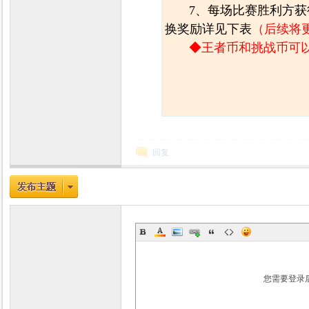
7
、每场比赛胜利方获
换奖励详见下表
（后续将
◆王者币和挑战币可以
回复
您需要登录