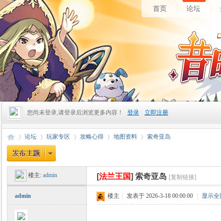
首页
论坛
您尚未登录,请登录后浏览更多内容！
登录
|
立即注册
论坛
玩家专区
攻略心得
地图资料
索奇亚岛
楼主:
admin
[
法兰王国
]
索奇亚岛
[复制链接]
昔
»
›
›
›
›
admin
楼主
|
发表于 2026-3-18 00:00:00
|
显示全