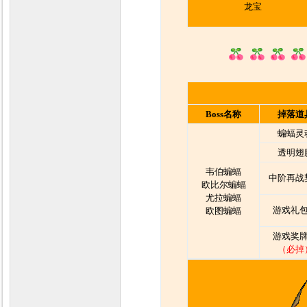
龙宝
Boss名称
掉落道
蝙蝠灵
透明翅
韦伯蝙蝠
中阶再战
欧比尔蝙蝠
尤拉蝙蝠
游戏礼包
欧图蝙蝠
游戏奖牌
（必掉