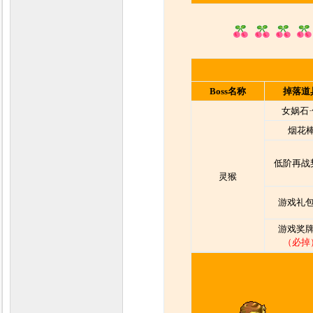
Boss名称
掉落道
女娲石·
烟花
低阶再战
灵猴
游戏礼包
游戏奖牌
（必掉