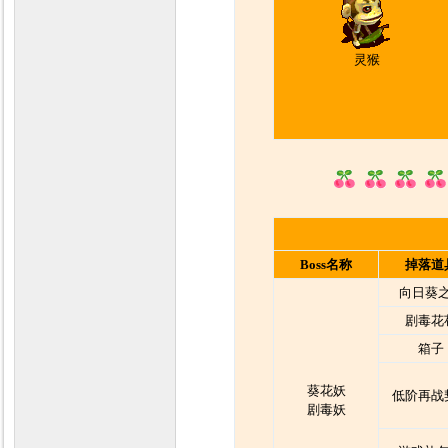
灵猴
Boss名称
掉落道
向日葵
剧毒花
箱子
葵花妖
低阶再战
剧毒妖