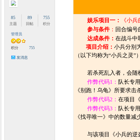
85
89
755
娱乐项目一：
《小兵
主题
回帖
积分
参与条件
：
回合编号
管理员
达成条件：
在战斗中
项目介绍：
小兵分别
积分
755
（以下均称为“小兵之灵”
发消息
若杀死乱入者，会随
作弊代码1：
队长专
《别跑！乌龟》所要求击
作弊代码2：
在项目
作弊代码3：
队长专
《找寻唯一》中的数量减
与该项目《小兵的逆