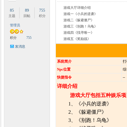
游戏大厅详细介绍
85
89
755
游戏一《小兵的逆袭》
主题
回帖
积分
游戏二《躲避僵尸》
管理员
游戏三《别跑！乌龟》
时
游戏四《找寻唯一》
积分
755
游戏五《奖励战》
发消息
系统简介
打
Npc位置
综
快捷指令
--
详细介绍
魔
游戏大厅包括五种娱乐项
1、《小兵的逆袭》
2、《躲避僵尸》
3、《别跑！乌龟》