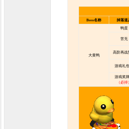
Boss名称
掉落道
鸭蛋
苦无
高阶再战
大黄鸭
游戏礼包
游戏奖牌
（必掉