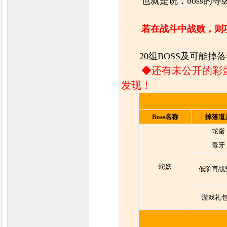
也就是说，boss的等
若在战斗中战败，则
20组BOSS及可能掉
◆还有未公开的彩
发现！
Boss名称
掉落道
蛇蛋
毒牙
蛇妖
低阶再战
游戏礼包