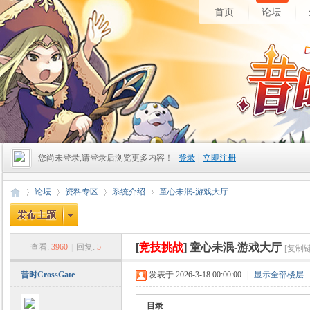
首页
论坛
您尚未登录,请登录后浏览更多内容！
登录
|
立即注册
论坛
资料专区
系统介绍
童心未泯-游戏大厅
[
竞技挑战
]
童心未泯-游戏大厅
查看:
3960
|
回复:
5
[复制
昔
»
›
›
›
昔时CrossGate
发表于 2026-3-18 00:00:00
|
显示全部楼层
目录