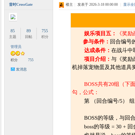
昔时CrossGate
楼主
|
发表于 2026-3-18 00:00:00
|
显示全
85
89
755
娱乐项目五：
《奖励
主题
回帖
积分
参与条件：
回合编号
管理员
达成条件：
在战斗中
项目介绍：
与《奖励
积分
755
机掉落宠物蛋及其他道具
发消息
BOSS共有20组（
勾，公式：
第 （回合编号/5） 组
BOSS的等级，与回
boss的等级 = 30 +