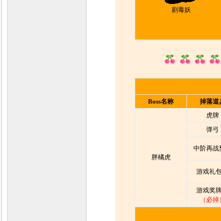
剧毒妖
Boss名称
掉落道
虎牌
弹弓
中阶再战
胖橘虎
游戏礼包
游戏奖牌
（必掉