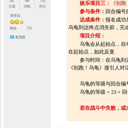
85
89
755
娱乐项目三：
《别跑
主题
回帖
积分
参与条件：
回合编号
管理员
达成条件：
报名成功
乌龟到达终点消失前，完成
积分
755
项目介绍：
发消息
乌龟会从起始点，自
在起始点，如此反复
参与时间：在乌龟到
《别跑！乌龟》接引人对
乌龟的等级与回合编
乌龟的等级 = 23 + 
若在战斗中失败，或