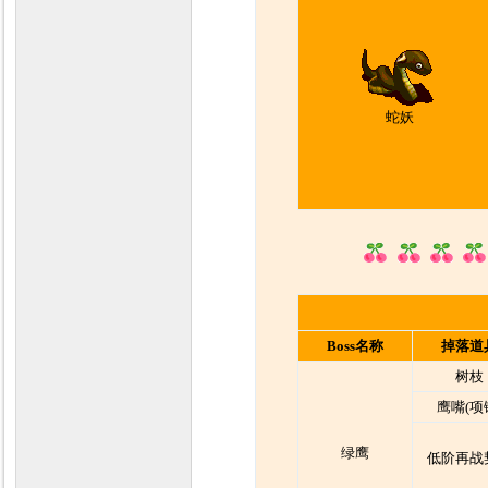
蛇妖
Boss名称
掉落道
树枝
鹰嘴(项
绿鹰
低阶再战