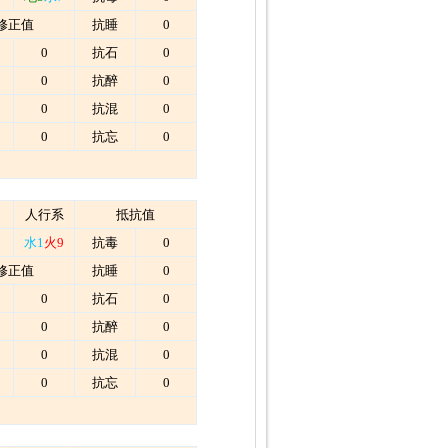
修
正
值
抗睡
0
0
抗石
0
0
抗醉
0
0
抗混
0
0
抗忘
0
人行系
抵
抗
值
水1
火9
抗毒
0
修
正
值
抗睡
0
0
抗石
0
0
抗醉
0
0
抗混
0
0
抗忘
0