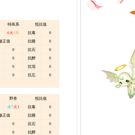
特殊系
抵
抗
值
6火
4风
抗毒
0
修
正
值
抗睡
0
0
抗石
0
0
抗醉
0
0
抗混
0
0
抗忘
0
野兽
抵
抗
值
水7
火3
抗毒
0
修
正
值
抗睡
0
0
抗石
0
0
抗醉
0