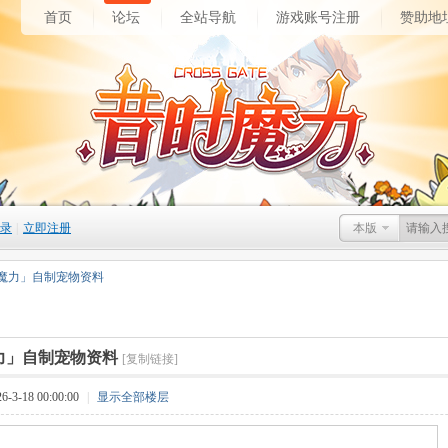
首页
论坛
全站导航
游戏账号注册
赞助地
录
|
立即注册
本版
魔力」自制宠物资料
力」自制宠物资料
[复制链接]
3-18 00:00:00
|
显示全部楼层