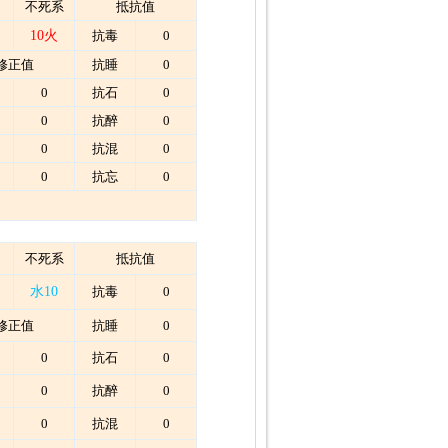
不死系
抵
抗
值
10火
抗毒
0
修
正
值
抗睡
0
0
抗石
0
0
抗醉
0
0
抗混
0
0
抗忘
0
不死系
抵
抗
值
水10
抗毒
0
修
正
值
抗睡
0
0
抗石
0
0
抗醉
0
0
抗混
0