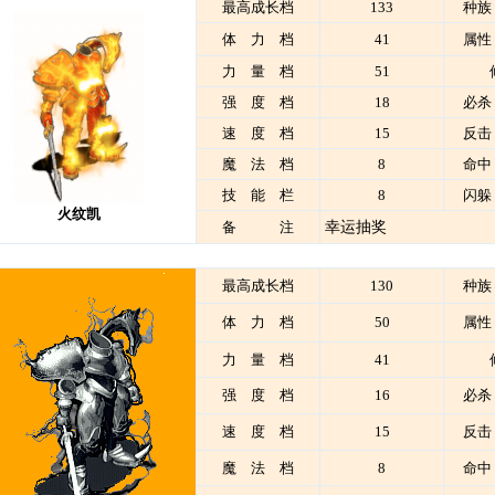
最高成长档
133
种族
体 力 档
41
属性
力 量 档
51
强 度 档
18
必杀
速 度 档
15
反击
魔 法 档
8
命中
技 能 栏
8
闪躲
火纹凯
备 注
幸运抽奖
最高成长档
130
种族
体 力 档
50
属性
力 量 档
41
强 度 档
16
必杀
速 度 档
15
反击
魔 法 档
8
命中