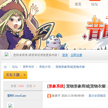
首页
论坛
您尚未登录,请登录后浏览更多内容！
登录
|
立即注册
论坛
资料专区
系统介绍
宠物形象商城|宠物衣橱
[
形象系统
]
宠物形象商城|宠物衣橱
查看:
1364
|
回复:
0
昔
»
›
›
›
昔时CrossGate
发表于 2026-3-18 00:00:00
|
显示全部楼层