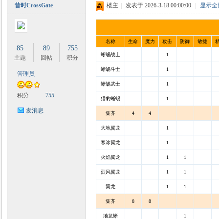
昔时CrossGate
楼主
|
发表于 2026-3-18 00:00:00
|
显示全
名称
生命
魔力
攻击
防御
敏捷
85
89
755
蜥蜴战士
1
主题
回帖
积分
蜥蜴斗士
1
管理员
蜥蜴武士
1
积分
755
猎豹蜥蜴
1
发消息
集齐
4
4
大地翼龙
1
寒冰翼龙
1
火焰翼龙
1
1
烈风翼龙
1
1
翼龙
1
1
集齐
8
8
地龙蜥
1