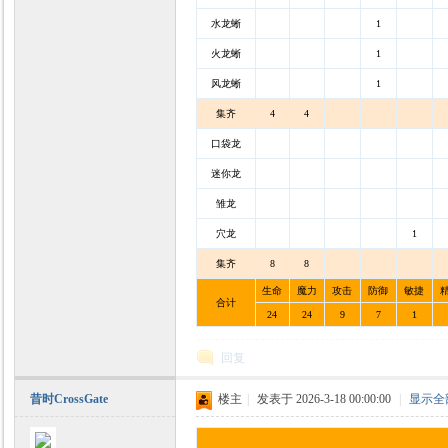
水龙蜥
1
火龙蜥
1
风龙蜥
1
集齐
4
4
口袋龙
迷你龙
雏龙
穴龙
1
集齐
8
8
生命
魔力
攻击
防御
敏捷
合计
24
24
9
7
1
回复
昔时CrossGate
楼主
|
发表于 2026-3-18 00:00:00
|
显示全