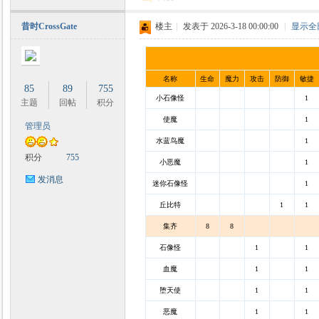
昔时CrossGate
楼主
|
发表于 2026-3-18 00:00:00
|
显示全
名称
生命
魔力
攻击
防御
敏捷
85
89
755
小石像怪
1
主题
回帖
积分
使魔
1
管理员
水蓝鸟魔
1
积分
755
小恶魔
1
发消息
迷你石像怪
1
丘比特
1
1
集齐
8
8
石像怪
1
1
血魔
1
1
堕天使
1
1
恶魔
1
1