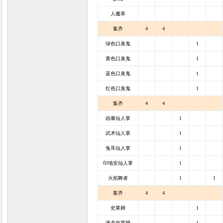
人魔草
集齐
4
4
绿色口臭鬼
1
黄色口臭鬼
1
蓝色口臭鬼
1
红色口臭鬼
1
集齐
4
4
凶暴仙人掌
1
武术仙人掌
1
兔耳仙人掌
1
印地安仙人掌
1
火焰舞者
1
1
集齐
4
4
史莱姆
1
液态史莱姆
1