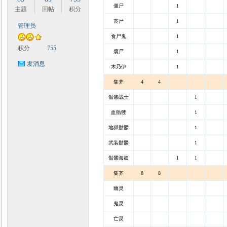
僵尸
1
主题
回帖
积分
丧尸
1
管理员
食尸鬼
1
积分
755
腐尸
1
发消息
木乃伊
1
集齐
4
4
骷髅战士
1
血骷髅
1
地狱骷髅
1
武装骷髅
1
骷髅海盗
1
1
集齐
8
8
幽灵
鬼灵
亡灵