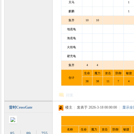
天马
1
麒麟
1
集齐
10
10
地底龟
海底龟
火焰龟
硬壳龟
集齐
4
4
生命
魔力
攻击
防御
敏捷
合计
38
38
11
7
4
回复
昔时CrossGate
楼主
|
发表于 2026-3-18 00:00:00
|
显示全
名称
生命
魔力
攻击
防御
敏捷
85
89
755