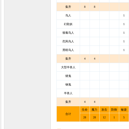
集齐
8
8
鸟人
1
幻歌妖
1
狠毒鸟人
1
烈风鸟人
1
黑暗鸟人
1
集齐
4
4
大型半兽人
猪鬼
钢鬼
半兽人
集齐
4
4
生命
魔力
攻击
防御
敏捷
合计
28
28
12
1
5