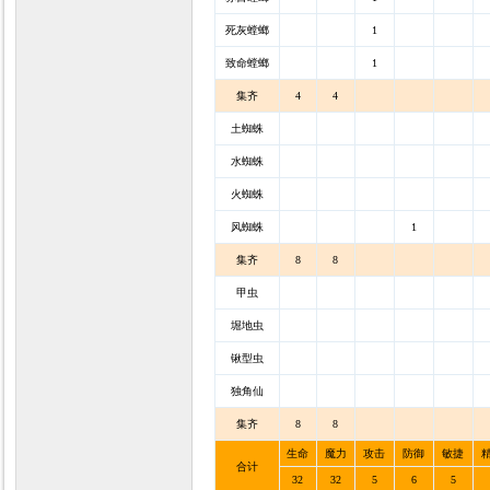
死灰螳螂
1
致命螳螂
1
集齐
4
4
土蜘蛛
水蜘蛛
火蜘蛛
风蜘蛛
1
集齐
8
8
甲虫
堀地虫
锹型虫
独角仙
集齐
8
8
生命
魔力
攻击
防御
敏捷
合计
32
32
5
6
5