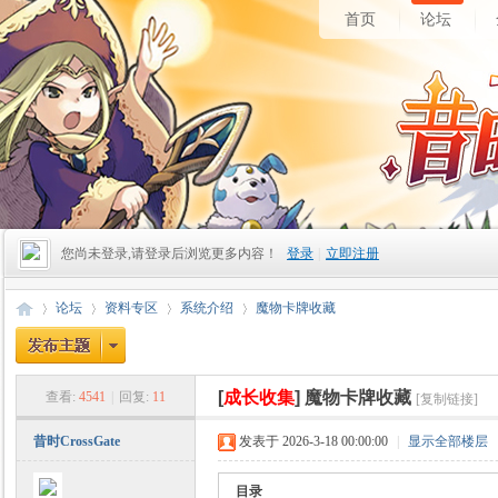
首页
论坛
您尚未登录,请登录后浏览更多内容！
登录
|
立即注册
论坛
资料专区
系统介绍
魔物卡牌收藏
[
成长收集
]
魔物卡牌收藏
查看:
4541
|
回复:
11
[复制链接]
昔
»
›
›
›
昔时CrossGate
发表于 2026-3-18 00:00:00
|
显示全部楼层
目录