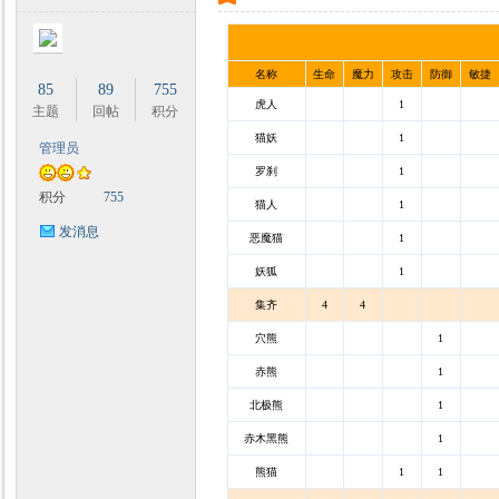
名称
生命
魔力
攻击
防御
敏捷
85
89
755
虎人
1
主题
回帖
积分
猫妖
1
管理员
罗刹
1
积分
755
猫人
1
发消息
恶魔猫
1
妖狐
1
集齐
4
4
穴熊
1
赤熊
1
北极熊
1
赤木黑熊
1
熊猫
1
1