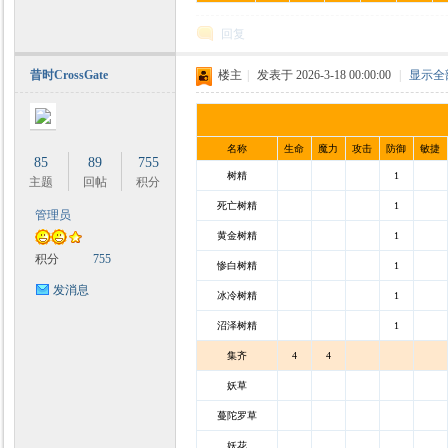
回复
昔时CrossGate
楼主
|
发表于 2026-3-18 00:00:00
|
显示全
名称
生命
魔力
攻击
防御
敏捷
85
89
755
树精
1
主题
回帖
积分
死亡树精
1
管理员
黄金树精
1
积分
755
惨白树精
1
发消息
冰冷树精
1
沼泽树精
1
集齐
4
4
妖草
蔓陀罗草
妖花