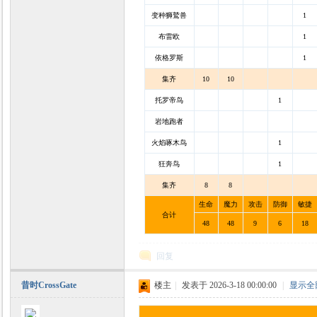
变种狮鹫兽
1
布雷欧
1
依格罗斯
1
集齐
10
10
托罗帝鸟
1
岩地跑者
火焰啄木鸟
1
狂奔鸟
1
集齐
8
8
生命
魔力
攻击
防御
敏捷
合计
48
48
9
6
18
回复
昔时CrossGate
楼主
|
发表于 2026-3-18 00:00:00
|
显示全