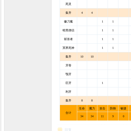
死灵
集齐
4
4
镰刀魔
1
1
暗黑僧侣
1
1
斩首者
1
1
冥界死神
1
1
集齐
10
10
牙骨
颚牙
巨牙
1
利牙
集齐
8
8
生命
魔力
攻击
防御
敏捷
合计
34
34
11
9
0
回复