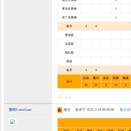
果冻史莱姆
1
布丁史莱姆
1
集齐
4
4
翠绿菇
水蓝菇
粉红菇
星菇
集齐
4
4
生命
魔力
攻击
防御
敏捷
合计
24
24
5
14
1
回复
昔时CrossGate
楼主
|
发表于 2026-3-18 00:00:00
|
显示全