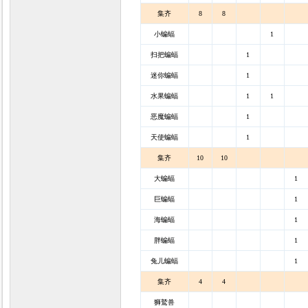
集齐
8
8
小蝙蝠
1
扫把蝙蝠
1
迷你蝙蝠
1
水果蝙蝠
1
1
恶魔蝙蝠
1
天使蝙蝠
1
集齐
10
10
大蝙蝠
1
巨蝙蝠
1
海蝙蝠
1
胖蝙蝠
1
兔儿蝙蝠
1
集齐
4
4
狮鹫兽