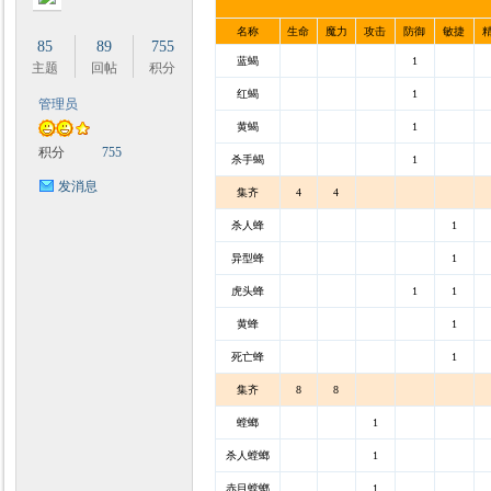
名称
生命
魔力
攻击
防御
敏捷
85
89
755
蓝蝎
1
主题
回帖
积分
红蝎
1
管理员
黄蝎
1
积分
755
杀手蝎
1
发消息
集齐
4
4
杀人蜂
1
异型蜂
1
虎头蜂
1
1
黄蜂
1
死亡蜂
1
集齐
8
8
螳螂
1
杀人螳螂
1
赤目螳螂
1