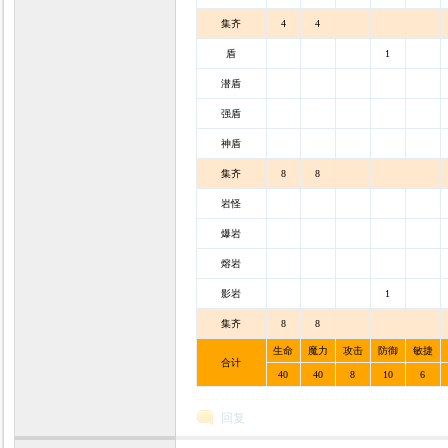
集齐
4
4
盾
1
潜盾
强盾
神盾
集齐
8
8
岩怪
爆岩
熔岩
影岩
1
集齐
8
8
生命
魔力
攻击
防御
敏捷
合计
40
40
8
10
6
回复