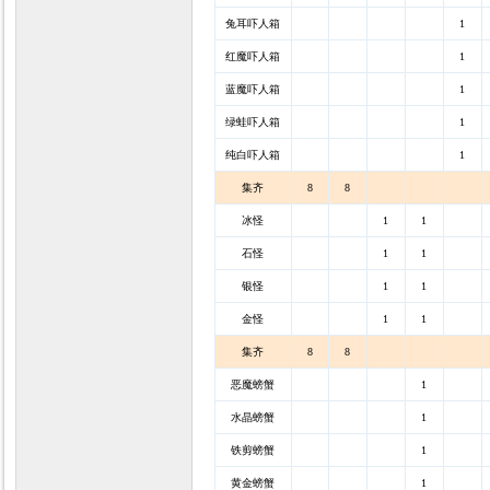
兔耳吓人箱
1
红魔吓人箱
1
蓝魔吓人箱
1
绿蛙吓人箱
1
纯白吓人箱
1
集齐
8
8
冰怪
1
1
石怪
1
1
银怪
1
1
金怪
1
1
集齐
8
8
恶魔螃蟹
1
水晶螃蟹
1
铁剪螃蟹
1
黄金螃蟹
1