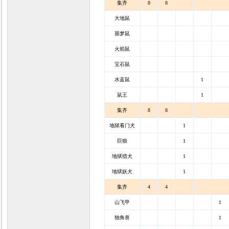
集齐
8
8
大地鼠
噩梦鼠
火焰鼠
宝石鼠
水蓝鼠
1
鼠王
1
集齐
8
8
地狱看门犬
1
巨狼
1
地狱猎犬
1
地狱妖犬
1
集齐
4
4
山飞甲
1
独角兽
1