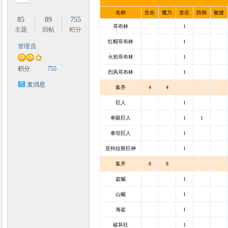
名称
生命
魔力
攻击
防御
敏捷
85
89
755
哥布林
1
主题
回帖
积分
红帽哥布林
1
管理员
火焰哥布林
1
积分
755
烈风哥布林
1
发消息
集齐
4
4
巨人
1
单眼巨人
1
1
泰坦巨人
1
亚特拉斯巨神
1
集齐
8
8
盗贼
1
山贼
1
海盗
1
破坏狂
1