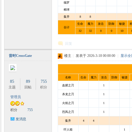
烟罗
棉球
集齐
8
8
生命
魔力
攻击
防御
敏捷
合计
32
32
0
0
10
回复
昔时CrossGate
楼主
|
发表于 2026-3-18 00:00:00
|
显示全
名称
生命
魔力
攻击
防御
敏捷
85
89
755
血腥之刃
1
主题
回帖
积分
杀龙之刃
1
管理员
火焰之刃
1
积分
755
烈风之刃
1
发消息
集齐
4
4
吓人箱
1