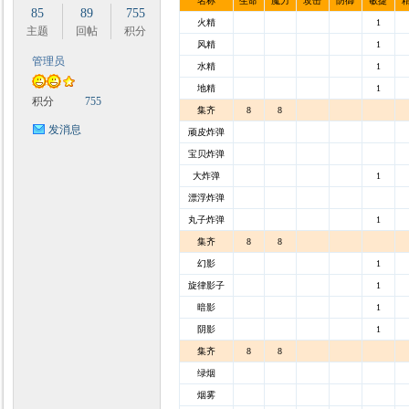
名称
生命
魔力
攻击
防御
敏捷
85
89
755
火精
1
主题
回帖
积分
风精
1
管理员
水精
1
地精
1
积分
755
集齐
8
8
发消息
顽皮炸弹
宝贝炸弹
大炸弹
1
漂浮炸弹
丸子炸弹
1
集齐
8
8
幻影
1
旋律影子
1
暗影
1
阴影
1
集齐
8
8
绿烟
烟雾