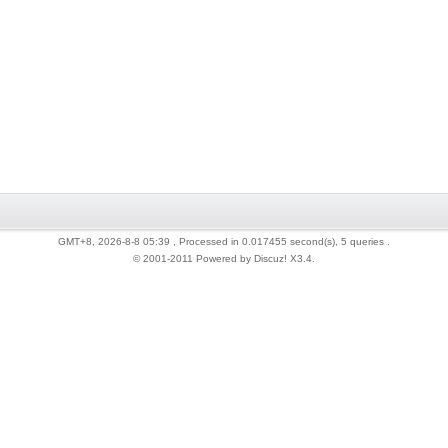
GMT+8, 2026-8-8 05:39
, Processed in 0.017455 second(s), 5 queries .
© 2001-2011 Powered by Discuz!
X3.4
.