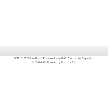
GMT+8, 2026-8-8 09:41
, Processed in 0.018515 second(s), 5 queries .
© 2001-2011 Powered by Discuz!
X3.4
.