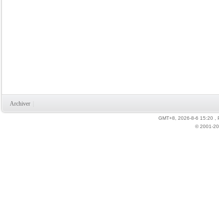
Archiver
|
GMT+8, 2026-8-6 15:20
,
© 2001-20