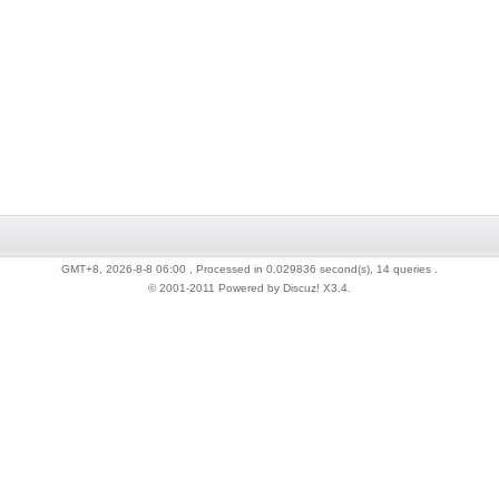
GMT+8, 2026-8-8 06:00
, Processed in 0.029836 second(s), 14 queries .
© 2001-2011 Powered by Discuz!
X3.4
.