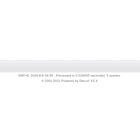
GMT+8, 2026-8-8 04:50
, Processed in 0.018455 second(s), 5 queries .
© 2001-2011 Powered by Discuz!
X3.4
.