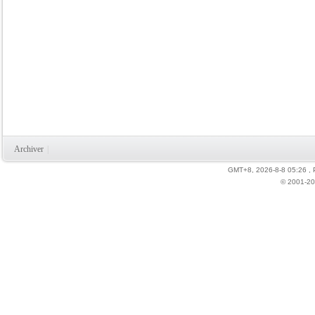
Archiver
|
GMT+8, 2026-8-8 05:26
,
© 2001-20