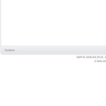
Archiver
|
GMT+8, 2026-8-6 20:15
,
© 2001-20